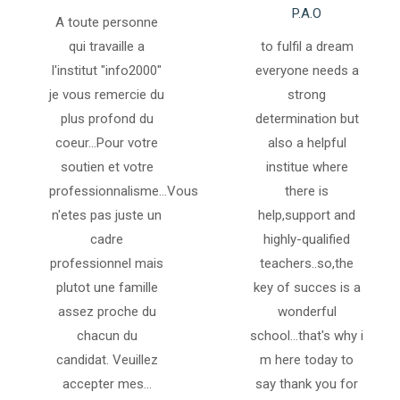
P.A.O
A toute personne
qui travaille a
to fulfil a dream
l'institut "info2000"
everyone needs a
je vous remercie du
strong
plus profond du
determination but
coeur...Pour votre
also a helpful
soutien et votre
institue where
professionnalisme...Vous
there is
n'etes pas juste un
help,support and
cadre
highly-qualified
professionnel mais
teachers..so,the
plutot une famille
key of succes is a
assez proche du
wonderful
chacun du
school...that's why i
candidat. Veuillez
m here today to
accepter mes...
say thank you for