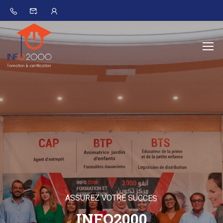
A
S
S
U
R
E
Z
V
O
T
R
E
S
U
C
C
E
S
I
N
F
O
2
0
0
0