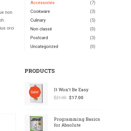
Accessories
(7)
Cookware
(3)
ue non.
bh.
Culinary
(5)
ius orci
Non classé
(0)
Postcard
(3)
Uncategorized
(0)
PRODUCTS
It Won’t Be Easy
Sale!
$
21.00
$
17.00
Programming Basics
for Absolute