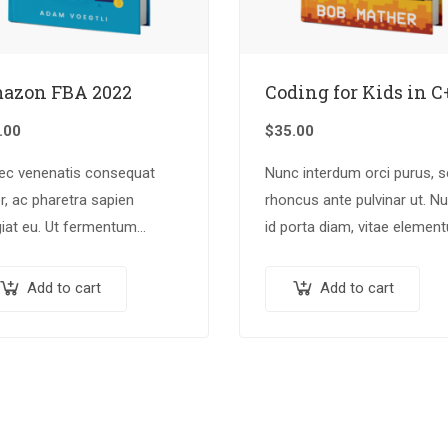
azon FBA 2022
Coding for Kids in C
.00
$
35.00
ec venenatis consequat
Nunc interdum orci purus, 
r, ac pharetra sapien
rhoncus ante pulvinar ut. N
iat eu. Ut fermentum
id porta diam, vitae elemen
gue rhoncus. Nullam nunc
nisl. Nulla augue urna,
or, luctus in diam ut,
elementum ac arcu a, efficit
Add to cart
Add to cart
idunt vulputate quam.
malesuada dolor.
ger eget neque in arcu
inar…