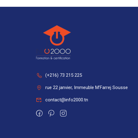
(+216) 73 215 225
rue 22 janvier, Immeuble M'Farrej Sousse
contact@info2000.tn