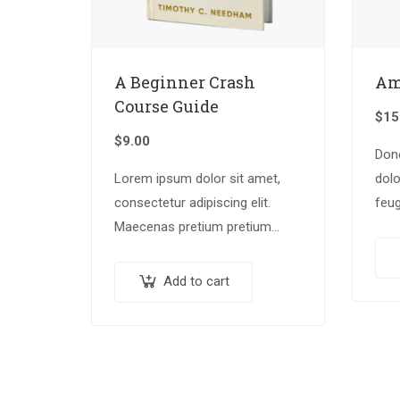
A Beginner Crash
Am
Course Guide
$
15
$
9.00
Don
Lorem ipsum dolor sit amet,
dolo
consectetur adipiscing elit.
feug
Maecenas pretium pretium
con
iaculis. Nullam vestibulum
tort
vestibulum libero. Phasellus ut
tinc
Add to cart
pulvinar mi. Donec id pretium
Inte
ante.
pulv