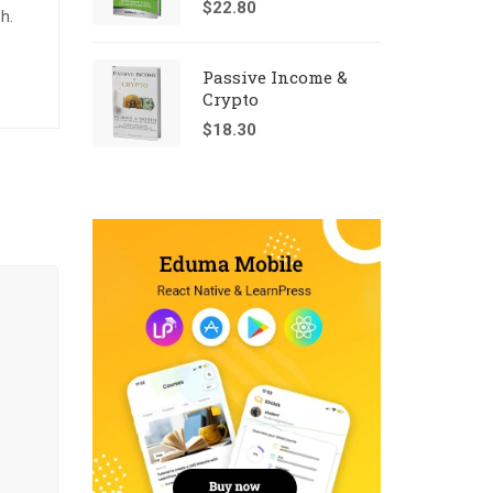
$
22.80
h.
Passive Income &
Crypto
$
18.30